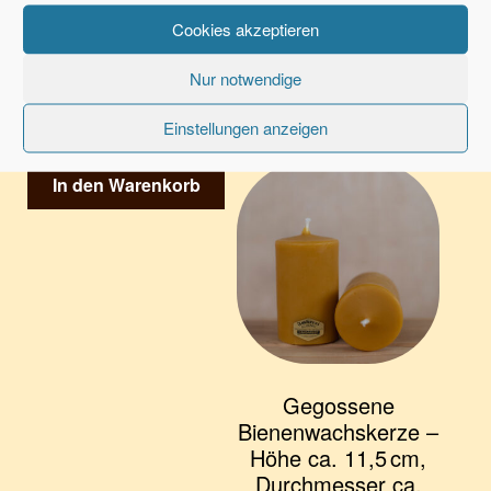
4,95
€
Durchmesser 9,5 cm
Cookies akzeptieren
zzgl.
Versandkosten
34,95
€
Nur notwendige
Lieferzeit:
3-7 Werktage
zzgl.
Versandkosten
Einstellungen anzeigen
In den Warenkorb
Lieferzeit:
3-7 Werktage
In den Warenkorb
Gegossene
Bienenwachskerze –
Höhe ca. 11,5 cm,
Durchmesser ca.