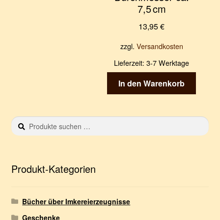
7,5 cm
13,95
€
zzgl.
Versandkosten
Lieferzeit:
3-7 Werktage
In den Warenkorb
Suchen
S
nach:
u
c
h
e
Produkt-Kategorien
n
Bücher über Imkereierzeugnisse
Geschenke