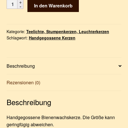
Gegossene
In den Warenkorb
Bienenwachskerze
-
Höhe
20 cm,
Kategorie:
Teelichte, Stumpenkerzen, Leuchterkerzen
Schlagwort:
Handgegossene Kerzen
Durchmesser
6,5 cm
Menge
Beschreibung
Rezensionen (0)
Beschreibung
Handgegossene Bienenwachskerze. Die Größe kann
geringfügig abweichen.