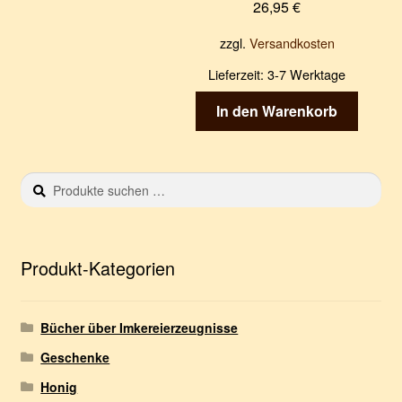
26,95
€
zzgl.
Versandkosten
Lieferzeit:
3-7 Werktage
In den Warenkorb
Suchen
S
nach:
u
c
h
e
Produkt-Kategorien
n
Bücher über Imkereierzeugnisse
Geschenke
Honig