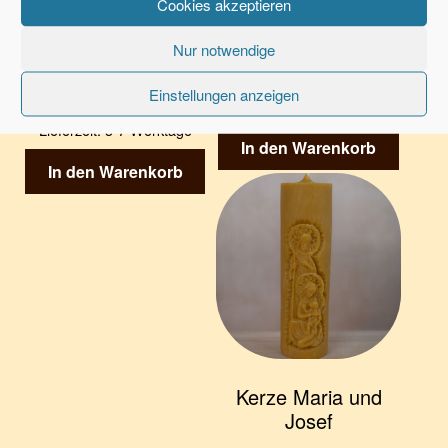
Cookies akzeptieren
12 cm
17,95
€
Nur notwendige
34,95
€
zzgl.
Versandkosten
Einstellungen anzeigen
zzgl.
Versandkosten
Lieferzeit:
3-7 Werktage
Lieferzeit:
3-7 Werktage
In den Warenkorb
In den Warenkorb
Kerze Maria und
Josef