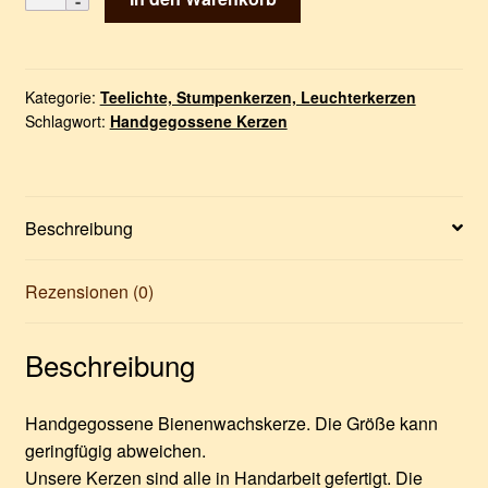
Bienenwachskerze
-
Höhe
14,5 cm,
Kategorie:
Teelichte, Stumpenkerzen, Leuchterkerzen
Schlagwort:
Handgegossene Kerzen
Durchmesser
6,5 cm
Menge
Beschreibung
Rezensionen (0)
Beschreibung
Handgegossene Bienenwachskerze. Die Größe kann
geringfügig abweichen.
Unsere Kerzen sind alle in Handarbeit gefertigt. Die