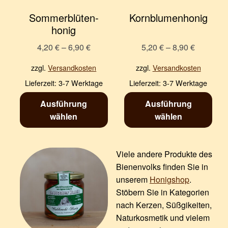
Sommer­blüten­
Kornblumenhonig
honig
4,20
€
–
6,90
€
5,20
€
–
8,90
€
zzgl.
Versandkosten
zzgl.
Versandkosten
Lieferzeit:
3-7 Werktage
Lieferzeit:
3-7 Werktage
Ausführung
Ausführung
wählen
wählen
Viele andere Produkte des
Bienenvolks finden Sie in
unserem
Honigshop
.
Stöbern Sie in Kategorien
nach Kerzen, Süßgikeiten,
Naturkosmetik und vielem