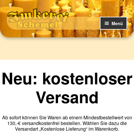
Zur
Zum
Navigation
Inhalt
Menü
springen
springen
U
Bergsträßer Honig-Shop – unser Online-Shop
n
t
U
Über uns
e
n
r
t
Neu: kostenloser
Neuigkeiten
m
e
e
r
Versand
n
m
ü
e
ö
n
f
ü
Ab sofort können Sie Waren ab einem Mindestbestellwert von
f
ö
130,-€ versandkostenfrei bestellen. Wählen Sie dazu die
n
Versandart „Kostenlose Lieferung“ im Warenkorb.
f