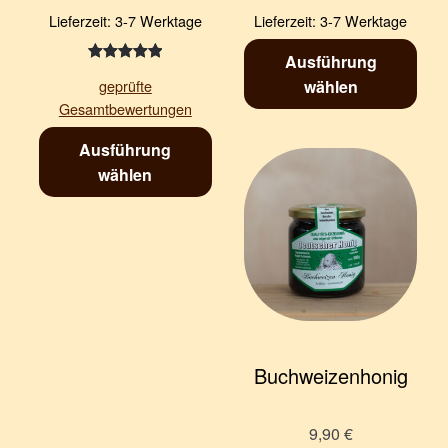
Lieferzeit:
3-7 Werktage
Lieferzeit:
3-7 Werktage
Ausführung
Bewertet
1
geprüfte
wählen
mit
5.00
Gesamtbewertungen
von 5,
basierend
Ausführung
auf
wählen
Kundenbewe
rtung
Buchweizenhonig
9,90
€