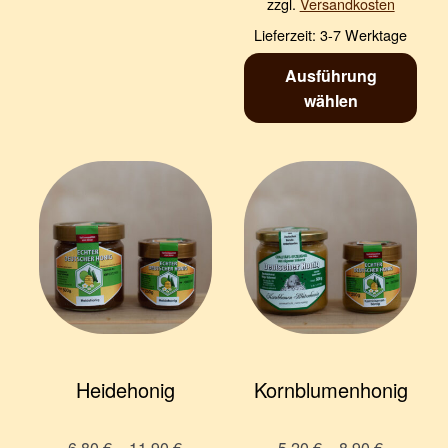
zzgl.
Versandkosten
Lieferzeit:
3-7 Werktage
Ausführung
wählen
Heidehonig
Kornblumenhonig
6,80
€
–
11,90
€
5,20
€
–
8,90
€