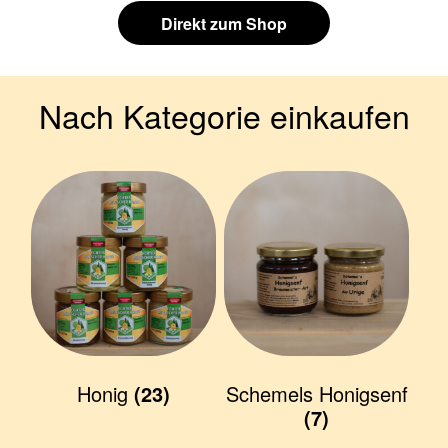
e
f
Direkt zum Shop
n
n
e
n
Nach Kategorie einkaufen
Honig
(23)
Schemels Honigsenf
(7)