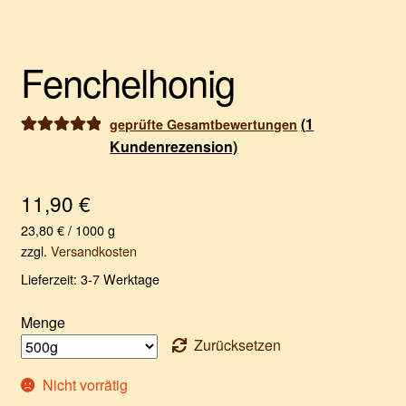
Fenchelhonig
(
1
geprüfte Gesamtbewertungen
Kundenrezension)
Bewertet mit
1
5.00
von 5,
basierend auf
11,90
€
Kundenbewe
23,80
€
/
1000
g
rtung
zzgl.
Versandkosten
Lieferzeit:
3-7 Werktage
Menge
Zurücksetzen
Nicht vorrätig