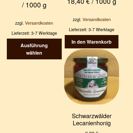
18,40
€
/
1000
g
/
1000
g
zzgl.
Versandkosten
zzgl.
Versandkosten
Lieferzeit:
3-7 Werktage
Lieferzeit:
3-7 Werktage
In den Warenkorb
Dieses
Ausführung
Produkt
wählen
weist
mehrere
Varianten
auf.
Die
Optionen
können
auf
Schwarzwälder
der
Lecanienhonig
Produktseite
gewählt