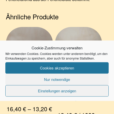
Ähnliche Produkte
Cookie-Zustimmung verwalten
Wir verwenden Cookies. Cookies werden unter anderem benötigt, um den
Einkaufswagen zu speichern, aber auch für anonyme Statistiken.
Cookies akzeptieren
Nur notwendige
Sommer­blüten­honig
Grob-Kristall-
Waldhonig
Einstellungen anzeigen
4,20
€
–
6,90
€
9,20
€
16,40
€
–
13,20
€