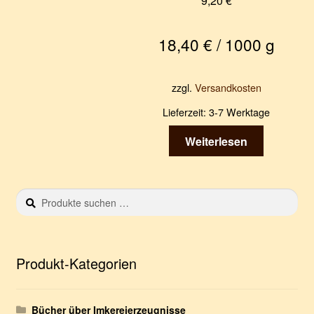
9,20
€
werden
18,40
€
/
1000
g
zzgl.
Versandkosten
Lieferzeit:
3-7 Werktage
Weiterlesen
Suchen
S
nach:
u
c
h
e
Produkt-Kategorien
n
Bücher über Imkereierzeugnisse