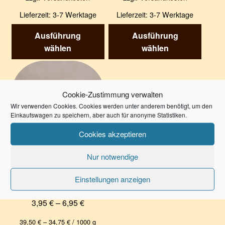
Lieferzeit:
3-7 Werktage
Lieferzeit:
3-7 Werktage
Dieses
Diese
Ausführung
Ausführung
Produkt
Produk
wählen
wählen
weist
weist
mehrere
mehre
Varianten
Varian
auf.
auf.
Cookie-Zustimmung verwalten
Die
Die
Wir verwenden Cookies. Cookies werden unter anderem benötigt, um den
Einkaufswagen zu speichern, aber auch für anonyme Statistiken.
Optionen
Optio
können
könne
Cookies akzeptieren
auf
auf
der
der
Nur notwendige
Produktseite
Produk
Schemels Honigsenf
Einstellungen anzeigen
gewählt
gewäh
mit Feige
werden
werde
3,95
€
–
6,95
€
39,50
€
–
34,75
€
/
1000
g