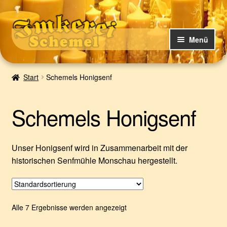
Zur
Zum
Navigation
Inhalt
Menü
springen
springen
U
Bergsträßer Honig-Shop – unser Online-Shop
Start
Schemels Honigsenf
n
t
U
Über uns
e
n
Schemels Honigsenf
r
t
Neuigkeiten
m
e
e
r
Unser Honigsenf wird in Zusammenarbeit mit der
n
m
historischen Senfmühle Monschau hergestellt.
ü
e
ö
n
f
ü
f
ö
Alle 7 Ergebnisse werden angezeigt
n
f