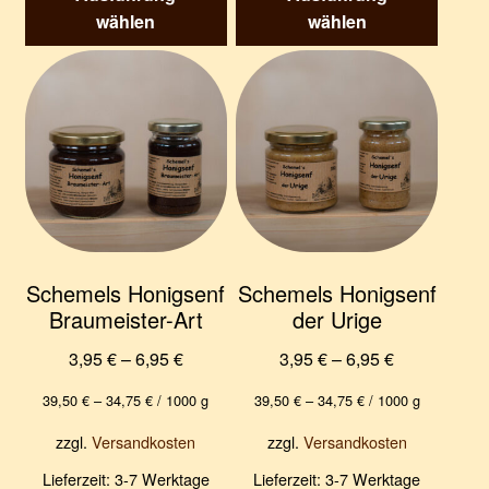
Produkt
Produk
wählen
wählen
weist
weist
mehrere
mehre
Varianten
Varian
auf.
auf.
Die
Die
Optionen
Optio
können
könne
auf
auf
der
der
Produktseite
Produk
Schemels Honigsenf
Schemels Honigsenf
gewählt
gewäh
Braumeister-Art
der Urige
werden
werde
3,95
€
–
6,95
€
3,95
€
–
6,95
€
39,50
€
–
34,75
€
/
1000
g
39,50
€
–
34,75
€
/
1000
g
zzgl.
Versandkosten
zzgl.
Versandkosten
Lieferzeit:
3-7 Werktage
Lieferzeit:
3-7 Werktage