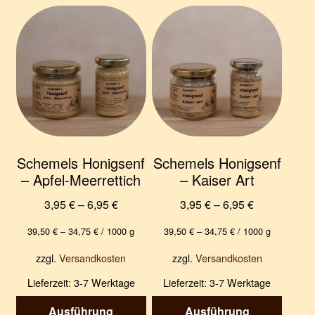
e
f
n
n
e
n
Schemels Honigsenf
Schemels Honigsenf
– Apfel-Meerrettich
– Kaiser Art
3,95
€
–
6,95
€
3,95
€
–
6,95
€
39,50
€
–
34,75
€
/
1000
g
39,50
€
–
34,75
€
/
1000
g
zzgl.
Versandkosten
zzgl.
Versandkosten
Lieferzeit:
3-7 Werktage
Lieferzeit:
3-7 Werktage
Dieses
Diese
Ausführung
Ausführung