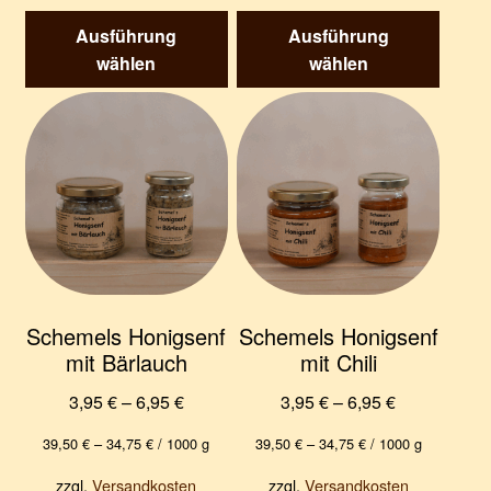
Dieses
Diese
Ausführung
Ausführung
Produkt
Produk
wählen
wählen
weist
weist
mehrere
mehre
Varianten
Varian
auf.
auf.
Die
Die
Optionen
Optio
können
könne
auf
auf
der
der
Produktseite
Produk
Schemels Honigsenf
Schemels Honigsenf
gewählt
gewäh
mit Bärlauch
mit Chili
werden
werde
3,95
€
–
6,95
€
3,95
€
–
6,95
€
39,50
€
–
34,75
€
/
1000
g
39,50
€
–
34,75
€
/
1000
g
zzgl.
Versandkosten
zzgl.
Versandkosten