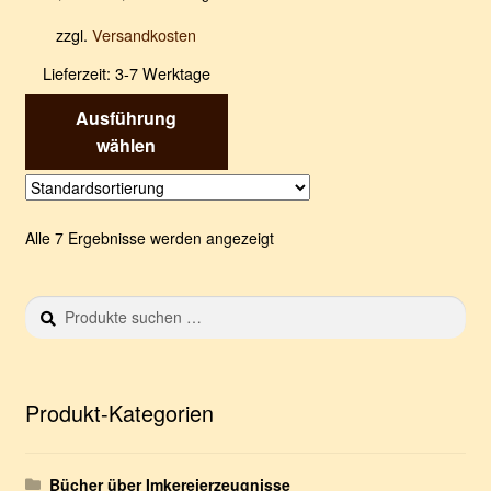
zzgl.
Versandkosten
Lieferzeit:
3-7 Werktage
Dieses
Ausführung
Produkt
wählen
weist
mehrere
Varianten
Alle 7 Ergebnisse werden angezeigt
auf.
Die
Optionen
Suchen
S
können
nach:
u
auf
c
der
h
e
Produktseite
Produkt-Kategorien
n
gewählt
werden
Bücher über Imkereierzeugnisse