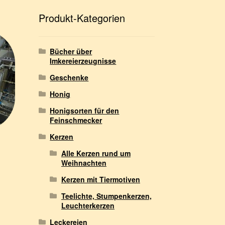
h
e
Produkt-Kategorien
n
Bücher über
Imkereierzeugnisse
Geschenke
Honig
Honigsorten für den
Feinschmecker
Kerzen
Alle Kerzen rund um
Weihnachten
Kerzen mit Tiermotiven
Teelichte, Stumpenkerzen,
Leuchterkerzen
Leckereien