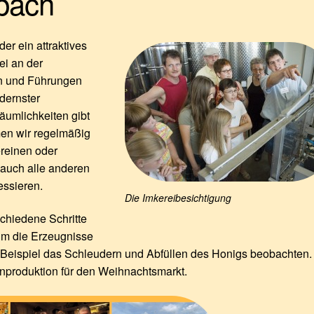
nbach
er ein attraktives
ei an der
en und Führungen
dernster
äumlichkeiten gibt
men wir regelmäßig
reinen oder
 auch alle anderen
essieren.
Die Imkereibesichtigung
chiedene Schritte
um die Erzeugnisse
 Beispiel das Schleudern und Abfüllen des Honigs beobachten.
enproduktion für den Weihnachtsmarkt.