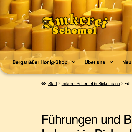
Zur
Zum
Navigation
Inhalt
springen
springen
Bergsträßer Honig-Shop
Über uns
Neui
Start
Imkerei Schemel in Bickenbach
Füh
Führungen und Be