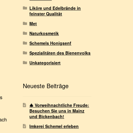
Liköre und Edelbrände in
feinster Qualität
Met
Naturkosmetik
Schemels Honigsenf
Spezialitäten des Bienenvolks
Unkategorisiert
Neueste Beiträge
as
🎄 Vorweihnachtliche Freude:
Besuchen Sie uns in Mainz
und Bickenbach!
Nach
Imkerei Schemel erleben