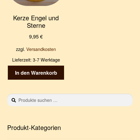
Kerze Engel und
Sterne
9,95
€
zzgl.
Versandkosten
Lieferzeit:
3-7 Werktage
In den Warenkorb
Suchen
S
nach:
u
c
h
e
Produkt-Kategorien
n