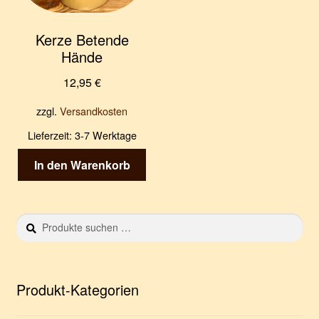
Kerze Betende
Hände
12,95
€
zzgl.
Versandkosten
Lieferzeit:
3-7 Werktage
In den Warenkorb
Suchen
S
nach:
u
c
h
e
Produkt-Kategorien
n