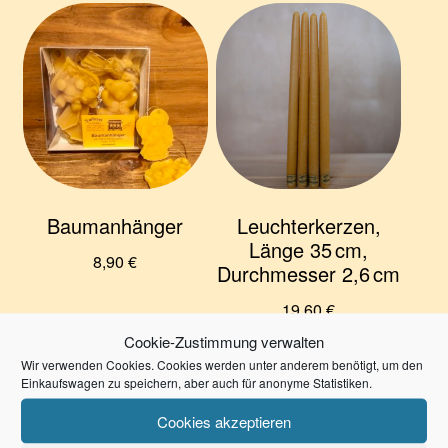
Baumanhänger
Leuchterkerzen,
Länge 35 cm,
8,90
€
Durchmesser 2,6 cm
19,60
€
0,89
€
/
Stück
Cookie-Zustimmung verwalten
Wir verwenden Cookies. Cookies werden unter anderem benötigt, um den
4,90
€
/
Stück
Einkaufswagen zu speichern, aber auch für anonyme Statistiken.
zzgl.
Versandkosten
Lieferzeit:
3-7 Werktage
Cookies akzeptieren
zzgl.
Versandkosten