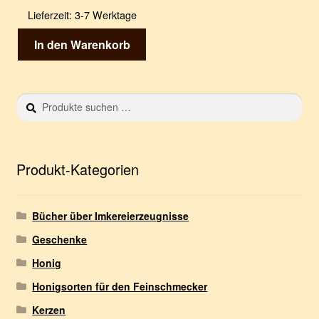
Lieferzeit:
3-7 Werktage
In den Warenkorb
Suchen
S
nach:
u
c
h
e
Produkt-Kategorien
n
Bücher über Imkereierzeugnisse
Geschenke
Honig
Honigsorten für den Feinschmecker
Kerzen