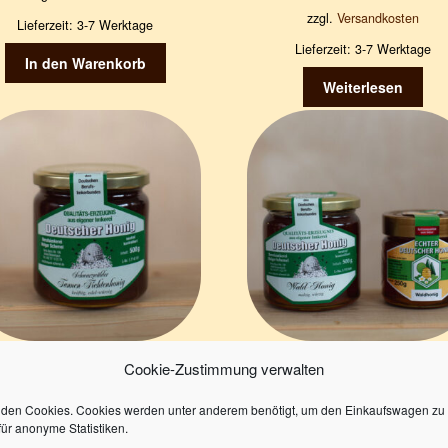
zzgl.
Versandkosten
Lieferzeit:
3-7 Werktage
Lieferzeit:
3-7 Werktage
In den Warenkorb
Weiterlesen
Cookie-Zustimmung verwalten
annen-/Fichtenhonig
Waldhonig
9,20
€
5,20
€
–
8,90
€
den Cookies. Cookies werden unter anderem benötigt, um den Einkaufswagen zu 
für anonyme Statistiken.
18,40
€
/
1000
g
20,40
€
–
17,20
€
/
1000
g