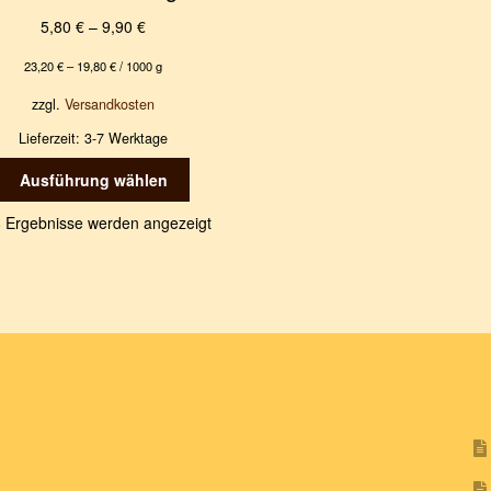
5,80
€
–
9,90
€
23,20
€
–
19,80
€
/
1000
g
zzgl.
Versandkosten
Lieferzeit:
3-7 Werktage
Dieses
Ausführung wählen
Produkt
weist
8 Ergebnisse werden angezeigt
mehrere
Varianten
auf.
Die
Optionen
können
auf
der
Produktseite
gewählt
werden