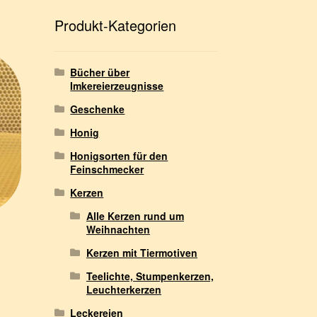
h
e
Produkt-Kategorien
n
Bücher über
Imkereierzeugnisse
Geschenke
Honig
Honigsorten für den
Feinschmecker
Kerzen
Alle Kerzen rund um
Weihnachten
Kerzen mit Tiermotiven
Teelichte, Stumpenkerzen,
Leuchterkerzen
Leckereien