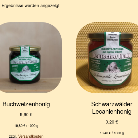
8 Ergebnisse werden angezeigt
Buchweizenhonig
Schwarzwälder
Lecanienhonig
9,90
€
9,20
€
19,80
€
/
1000
g
18,40
€
/
1000
g
zzgl.
Versandkosten