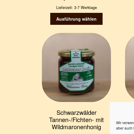
Lieferzeit:
3-7 Werktage
Dieses
Ausführung wählen
Produkt
weist
mehrere
Varianten
auf.
Die
Optionen
können
auf
der
Produktseite
gewählt
werden
Schwarzwälder
T
Tannen-/Fichten- mit
Wir verwen
Wildmaronenhonig
aber auch 