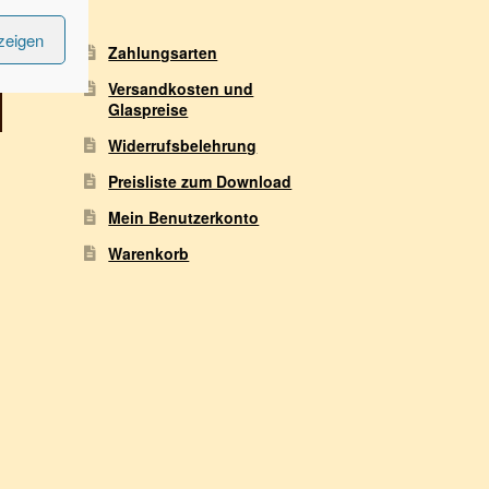
zeigen
Zahlungsarten
Versandkosten und
Dieses
Glaspreise
Produkt
Widerrufsbelehrung
weist
mehrere
Preisliste zum Download
Varianten
Mein Benutzerkonto
auf.
Die
Warenkorb
Optionen
können
auf
der
Produktseite
gewählt
werden