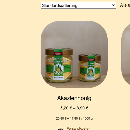
Alle 
Akazienhonig
5,20
€
–
8,90
€
20,80
€
–
17,80
€
/
1000
g
zzgl.
Versandkosten