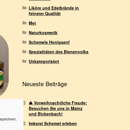
Liköre und Edelbrände in
feinster Qualität
Met
Naturkosmetik
Schemels Honigsenf
Spezialitäten des Bienenvolks
Unkategorisiert
Neueste Beiträge
🎄 Vorweihnachtliche Freude:
Besuchen Sie uns in Mainz
und Bickenbach!
speichern,
Imkerei Schemel erleben