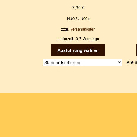
7,30
€
14,00
€
/
1000
g
zzgl.
Versandkosten
Lieferzeit:
3-7 Werktage
Dieses
Ausführung wählen
Produkt
weist
Alle 
mehrere
Varianten
auf.
Die
Optionen
können
auf
der
Produktseite
gewählt
werden