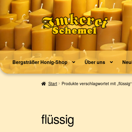
Zur
Zum
Navigation
Inhalt
springen
springen
Bergsträßer Honig-Shop
Über uns
Neui
Start
Produkte verschlagwortet mit „flüssig“
flüssig