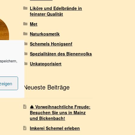
Liköre und Edelbrände in
feinster Qualität
Met
Naturkosmetik
Schemels Honigsenf
Spezialitäten des Bienenvolks
speichern,
Unkategorisiert
zeigen
Neueste Beiträge
🎄 Vorweihnachtliche Freude:
Besuchen Sie uns in Mainz
und Bickenbach!
Imkerei Schemel erleben