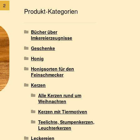
h
2
e
Produkt-Kategorien
n
Bücher über
Imkereierzeugnisse
Geschenke
Honig
Honigsorten für den
Feinschmecker
Kerzen
Alle Kerzen rund um
Weihnachten
Kerzen mit Tiermotiven
Teelichte, Stumpenkerzen,
Leuchterkerzen
Leckereien