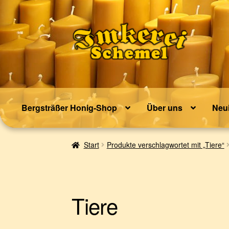
Zur
Zum
Navigation
Inhalt
springen
springen
Bergsträßer Honig-Shop
Über uns
Neui
Start
Produkte verschlagwortet mit „Tiere“
Tiere