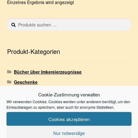
Einzelnes Ergebnis wird angezeigt
auf.
Die
Optionen
Suchen
S
können
nach:
u
auf
c
der
h
e
Produktseite
Produkt-Kategorien
n
gewählt
werden
Bücher über Imkereierzeugnisse
Geschenke
Honig
Cookie-Zustimmung verwalten
Wir verwenden Cookies. Cookies werden unter anderem benötigt, um den
Honigsorten für den Feinschmecker
Einkaufswagen zu speichern, aber auch für anonyme Statistiken.
Kerzen
Cookies akzeptieren
Alle Kerzen rund um Weihnachten
Nur notwendige
Kerzen mit Tiermotiven