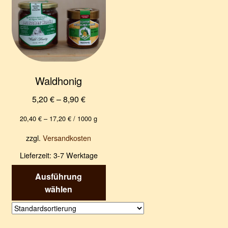
e
f
n
n
e
n
Waldhonig
5,20
€
–
8,90
€
20,40
€
–
17,20
€
/
1000
g
zzgl.
Versandkosten
Lieferzeit:
3-7 Werktage
Dieses
Ausführung
Produkt
wählen
weist
mehrere
Varianten