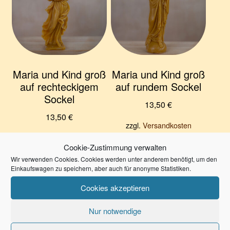
Maria und Kind groß
Maria und Kind groß
auf rechteckigem
auf rundem Sockel
Sockel
13,50
€
13,50
€
zzgl.
Versandkosten
zzgl.
Versandkosten
Lieferzeit:
3-7 Werktage
Cookie-Zustimmung verwalten
Lieferzeit:
3-7 Werktage
Wir verwenden Cookies. Cookies werden unter anderem benötigt, um den
In den Warenkorb
Einkaufswagen zu speichern, aber auch für anonyme Statistiken.
In den Warenkorb
Cookies akzeptieren
Nur notwendige