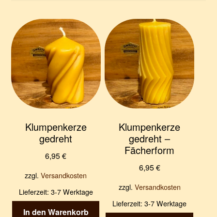
e
f
n
n
e
n
Klumpenkerze
Klumpenkerze
gedreht
gedreht –
Fächerform
6,95
€
6,95
€
zzgl.
Versandkosten
zzgl.
Versandkosten
Lieferzeit:
3-7 Werktage
Lieferzeit:
3-7 Werktage
In den Warenkorb