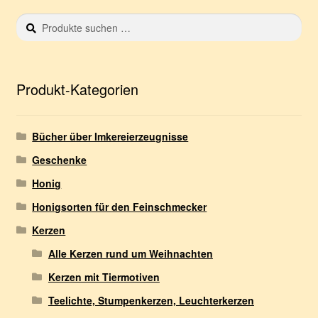
Suchen
S
nach:
u
c
h
e
Produkt-Kategorien
n
Bücher über Imkereierzeugnisse
Geschenke
Honig
Honigsorten für den Feinschmecker
Kerzen
Alle Kerzen rund um Weihnachten
Kerzen mit Tiermotiven
Teelichte, Stumpenkerzen, Leuchterkerzen